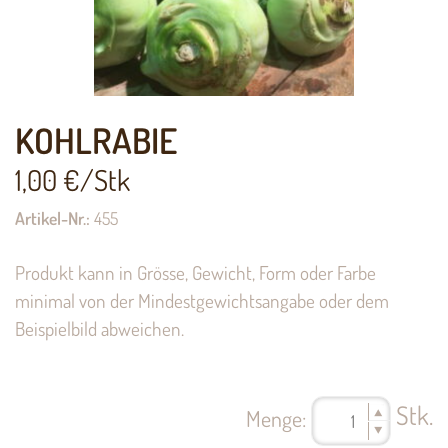
KOHLRABIE
1,00
€/Stk
Artikel-Nr.:
455
Produkt kann in Grösse, Gewicht, Form oder Farbe
minimal von der Mindestgewichtsangabe oder dem
Beispielbild abweichen.
Stk.
Menge: