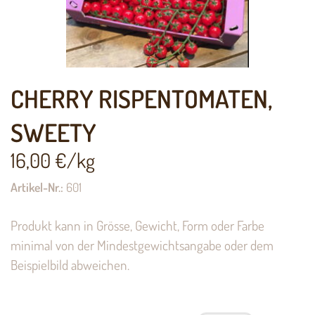
CHERRY RISPENTOMATEN,
SWEETY
16,00
€/kg
Artikel-Nr.:
601
Produkt kann in Grösse, Gewicht, Form oder Farbe
minimal von der Mindestgewichtsangabe oder dem
Beispielbild abweichen.