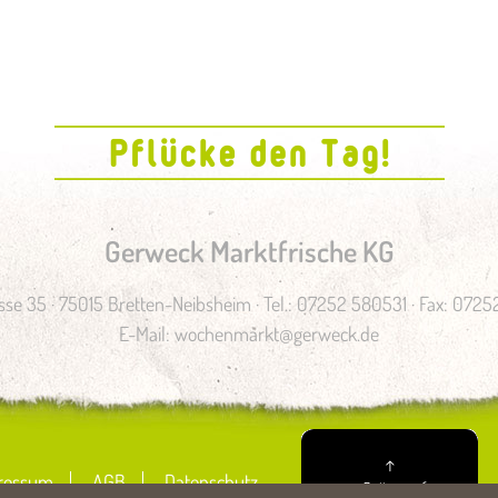
Gerweck Marktfrische KG
se 35 · 75015 Bretten-Neibsheim · Tel.: 07252 580531 · Fax: 072
E-Mail:
wochenmarkt@gerweck.de
↑
ressum
AGB
Datenschutz
zum Seitenanfang