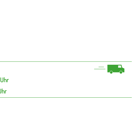
 Uhr
Uhr