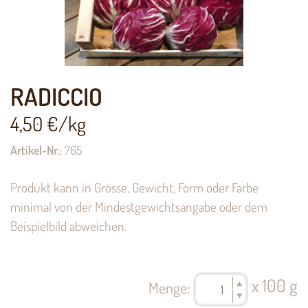
RADICCIO
4,50
€/kg
Artikel-Nr.:
765
Produkt kann in Grösse, Gewicht, Form oder Farbe
minimal von der Mindestgewichtsangabe oder dem
Beispielbild abweichen.
x 100 g
Menge: