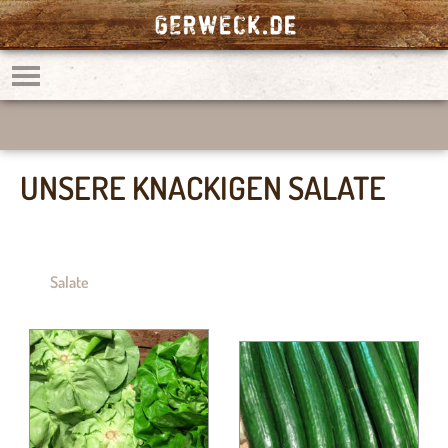
UNSERE KNACKIGEN SALATE
Salate